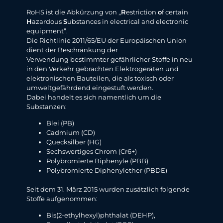
RoHS ist die Abkürzung von „
R
estriction
o
f certain
H
azardous
S
ubstances in electrical and electronic
equipment”.
Die Richtlinie 2011/65/EU der Europäischen Union
dient der Beschränkung der
Verwendung bestimmter gefährlicher Stoffe in neu
in den Verkehr gebrachten Elektrogeräten und
elektronischen Bauteilen, die als toxisch oder
umweltgefährdend eingestuft werden.
Dabei handelt es sich namentlich um die
Substanzen:
Blei (PB)
Cadmium (CD)
Quecksilber (HG)
Sechswertiges Chrom (Cr6+)
Polybromierte Biphenyle (PBB)
Polybromierte Diphenylether (PBDE)
Seit dem 31. März 2015 wurden zusätzlich folgende
Stoffe aufgenommen:
Bis(2-ethylhexyl)phthalat (DEHP),