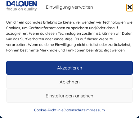
Einwilligung verwalten
Um dir ein optimales Erlebnis zu bieten, verwenden wir Technologien wie
Cookies, um Geräteinformationen zu speichern und/oder darauf
zuzugreifen. Wenn du diesen Technologien zustimmst, können wir Daten
Sie möchten sich bei Dalquen
wie das Surfverhalten oder eindeutige IDs auf dieser Website
bewerben?
verarbeiten. Wenn du deine Einwilligung nicht erteilst oder zurückziehst,
J.M. Dalquen GmbH & Co.,
Schicken Sie gerne Ihre
Blechbearbeitungszentrum
können bestimmte Merkmale und Funktionen beeinträchtigt werden.
Bewerbungsunterlagen an
personal@dalquen.com
oder nutzen Sie
Möhnestraße 1-3
diese Website, um sich zu bewerben:
63452 Hanau
Stellenangebote
Akzeptieren
Telefon:
06181 91710
E-Mail: info@dalquen.com
Ablehnen
Einstellungen ansehen
Cookie-Richtlinie
Datenschutz
Impressum
Klicke hier, um Marketing-Cookies zu
akzeptieren und diesen Inhalt zu